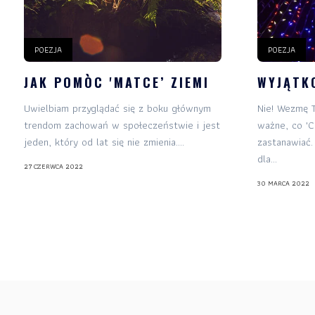
POEZJA
POEZJA
JAK POMÒC 'MATCE’ ZIEMI
WYJĄTK
Uwielbiam przyglądać się z boku głównym
Nie! Wezmę T
trendom zachowań w społeczeństwie i jest
ważne, co 'C
jeden, który od lat się nie zmienia....
zastanawiać
dla...
27 CZERWCA 2022
30 MARCA 2022