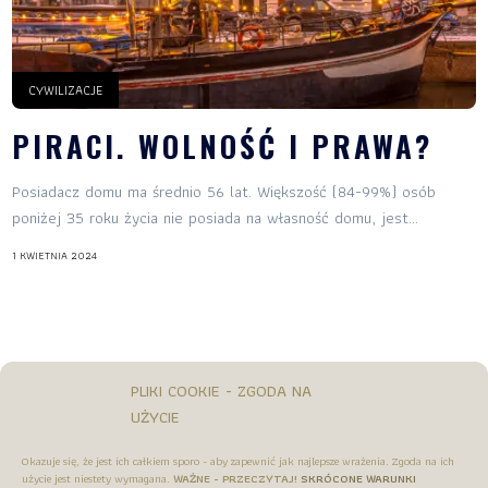
CYWILIZACJE
PIRACI. WOLNOŚĆ I PRAWA?
Posiadacz domu ma średnio 56 lat. Większość (84-99%) osób
poniżej 35 roku życia nie posiada na własność domu, jest...
1 KWIETNIA 2024
PLIKI COOKIE - ZGODA NA
UŻYCIE
Okazuje się, że jest ich całkiem sporo - aby zapewnić jak najlepsze wrażenia. Zgoda na ich
użycie jest niestety wymagana.
WAŻNE - PRZECZYTAJ!
SKRÓCONE WARUNKI