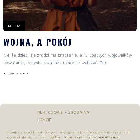
POEZJA
WOJNA, A POKÓJ
Nie ile dzieci się zrodzi ma znaczenie, a ilu upadłych wojowników
powstanie, odzyska swą moc i zacznie walczyć. Tak...
26 KWIETNIA 2021
PLIKI COOKIE - ZGODA NA
UŻYCIE
Okazuje się, że jest ich całkiem sporo - aby zapewnić jak najlepsze wrażenia. Zgoda na ich
użycie jest niestety wymagana.
WAŻNE - PRZECZYTAJ!
SKRÓCONE WARUNKI