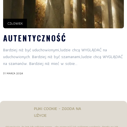
CZŁOWIEK
AUTENTYCZNOŚĆ
Bardziej niż być uduchowionymi,ludzie chcą WYGLĄDAĆ na
uduchowionych. Bardziej niż być szamanami,ludzie chcą WYGLĄDAĆ
na szamanów. Bardziej niż mieć w sobie...
31 MARCA 2024
PLIKI COOKIE - ZGODA NA
UŻYCIE
Okazuje się, że jest ich całkiem sporo - aby zapewnić jak najlepsze wrażenia. Zgoda na ich