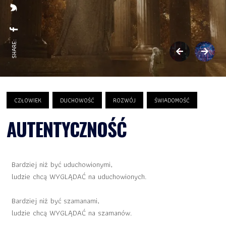
SHARE:
CZŁOWIEK
DUCHOWOŚĆ
ROZWÓJ
ŚWIADOMOŚĆ
AUTENTYCZNOŚĆ
Bardziej niż być uduchowionymi,
ludzie chcą WYGLĄDAĆ na uduchowionych.
Bardziej niż być szamanami,
ludzie chcą WYGLĄDAĆ na szamanów.