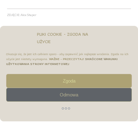
ZDJĘCIE: Alex Shuper
PLIKI COOKIE - ZGODA NA
UŻYCIE
Okazuje się, że jest ich całkiem sporo - aby zapewnić jak najlepsze wrażenia. Zgoda na ich
użycie jest niestety wymagana.
WAŻNE - PRZECZYTAJ!
SKRÓCONE WARUNKI
UŻYTKOWANIA STRONY INTERNETOWEJ
Zgoda
Odmowa