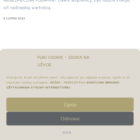
NIEBEZPIECZNĄ PUŁAPKĄ? Dawni wojownicy, byli ludźmi Pokoju,
ich nadrzędną wartością...
8 LUTEGO 2021
PLIKI COOKIE - ZGODA NA
UŻYCIE
Okazuje się, że jest ich całkiem sporo - aby zapewnić jak najlepsze wrażenia. Zgoda na ich
użycie jest niestety wymagana.
WAŻNE - PRZECZYTAJ!
SKRÓCONE WARUNKI
UŻYTKOWANIA STRONY INTERNETOWEJ
Zgoda
Odmowa
©® All rights reserved | 2017 - 2026 Wędrowisko
Part of www.merscreations.art