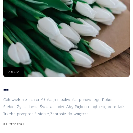
POEZJA
…
Człowiek nie szuka Miłości,a możliwości ponownego Pokochania…
Siebie. Życia. Losu. Świata. Ludzi. Aby Piękno mogło się odrodzić…
Trzeba przeprosić siebie,Zaprosić do wnętrza...
8 LUTEGO 2021