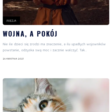
POEZJA
WOJNA, A POKÓJ
Nie ile dzieci się zrodzi ma znaczenie, a ilu upadłych wojowników
powstanie, odzyska swą moc i zacznie walczyć. Tak...
26 KWIETNIA 2021