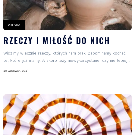
POLSKA
RZECZY I MIŁOŚĆ DO NICH
Widzimy wiecznie rzeczy, których nam brak. Zapominamy kochać
te, które już mamy. A skoro leży niewykorzystane, czy nie lepiej...
28 CZERWCA 2021