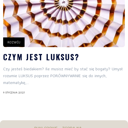
ROZWÓJ
CZYM JEST LUKSUS?
Czy jesteś biedakiem? Ile musisz mieć by stać się bogaty? Umysł
rozumie LUKSUS poprzez PORÓWNYWANIE się do innych,
matematykę,...
9 STYCZNIA 2021