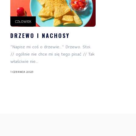
CZŁOWIEK
DRZEWO I NACHOSY
„Napisz mi coś o drzewie…” Drzewo. Stoi.
// ogólnie nie chce mi się tego pisać // Tak
właściwie nie...
1 CZERWCA 2023