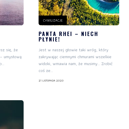
CYWILIZACJE
PANTA RHEI – NIECH
PŁYNIE!
sz się, że
Jest w naszej głowie taki wróg, który
ą – umysłową
zakrywając ciemnymi chmurami wszelkie
...
widoki, wmawia nam, że musimy… Zrobić
coś ze...
21 LISTOPADA 2020