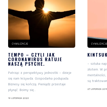
CYWILIZACJE
CYWILIZACJ
TEMPO – CZYLI JAK
KINTSU
CORONAWIRUS RATUJE
NASZĄ PSYCHE.
– sztuka nap
złotem. W pr
Patrząc z perspektywy jednostki – dzieje
mentalności,
się nam krzywda. Gospodarka podupada.
są traktowane
Biznesy się kończą. Pieniądz przestaje
płynąć. Boimy się...
27 LISTOPADA 201
18 LISTOPADA 2020