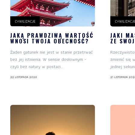
CYWILIZACJE
CYWILIZACJ
JAKĄ PRAWDZIWĄ WARTOŚĆ
JAKI MA
WNOSI TWOJA OBECNOŚĆ?
ZE SWO
Żaden gatunek nie jest w stanie przetrwać
Rzeczywistoś
bez jej istnienia. W sensie dosłownym -
zmienić się 
czyli bez natury w postaci...
jednej sekun
22 LISTOPADA 2020
21 LISTOPADA 202