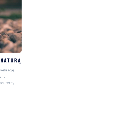
 NATURĄ
wibrację.
wne
konkretny