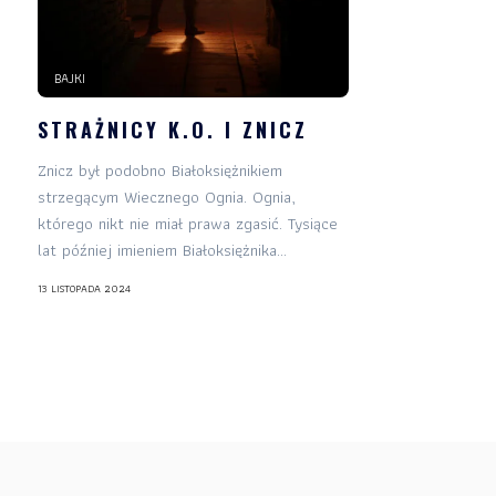
BAJKI
STRAŻNICY K.O. I ZNICZ
Znicz był podobno Białoksiężnikiem
strzegącym Wiecznego Ognia. Ognia,
którego nikt nie miał prawa zgasić. Tysiące
lat później imieniem Białoksiężnika...
13 LISTOPADA 2024