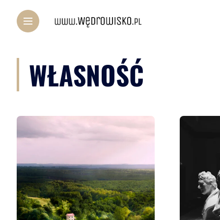
WŁASNOŚĆ