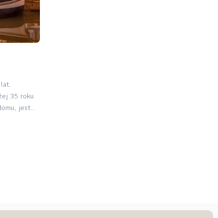
lat.
żej 35 roku
omu, jest...