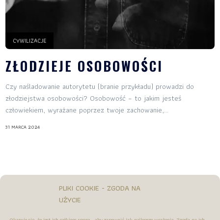
CYWILIZACJE
ZŁODZIEJE OSOBOWOŚCI
Czy naśladowanie autorytetu (branie przykładu) prowadzi do
złodziejstwa osobowości? Osobowość – to jakim jesteś
człowiekiem, wyrażane poprzez twoje zachowanie,...
31 MARCA 2024
PLIKI COOKIE - ZGODA NA
UŻYCIE
Okazuje się, że jest ich całkiem sporo - aby zapewnić jak najlepsze wrażenia. Zgoda na ich