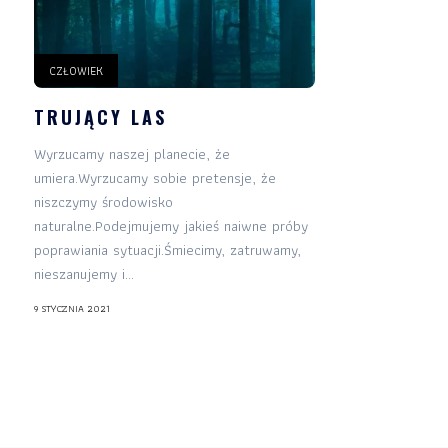
CZŁOWIEK
TRUJĄCY LAS
Wyrzucamy naszej planecie, że
umiera.Wyrzucamy sobie pretensje, że
niszczymy środowisko
naturalne.Podejmujemy jakieś naiwne próby
poprawiania sytuacji.Śmiecimy, zatruwamy,
nieszanujemy i...
9 STYCZNIA 2021