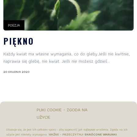
POEZJA
PIĘKNO
Każdy kwiat ma własne wymagania, co do gleby.Jeśli nie kwitnie,
naprawia się glebę, nie kwiat. Jeśli nie możesz gdzieś...
20 GRUDNIA 2020
PLIKI COOKIE - ZGODA NA
UŻYCIE
Okazuje się, że jest ich całkiem sporo - aby zapewnić jak najlepsze wrażenia. Zgoda na ich
użycie jest niestety wymagana.
WAŻNE - PRZECZYTAJ!
SKRÓCONE WARUNKI