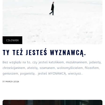
CZŁOWIEK
TY TEŻ JESTEŚ WYZNAWCĄ.
Bez względu na to, czy jesteś katolikiem, muzułmaninem, judaistą,
chrześcijaninem, ateistą, szamanem, wolnomyślicielem, filozofem,
geniuszem, poganistą… jesteś WYZNAWCĄ, wierzysz...
31 MARCA 2024