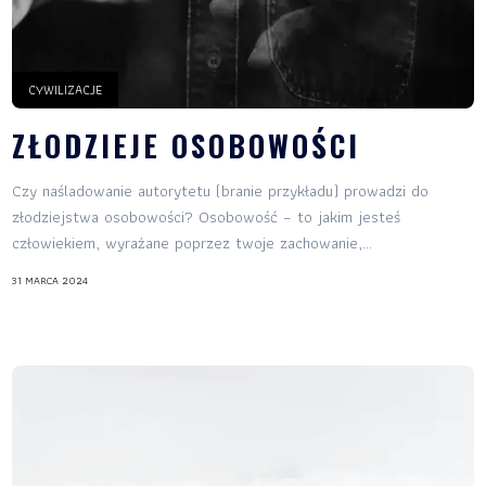
CYWILIZACJE
ZŁODZIEJE OSOBOWOŚCI
Czy naśladowanie autorytetu (branie przykładu) prowadzi do
złodziejstwa osobowości? Osobowość – to jakim jesteś
człowiekiem, wyrażane poprzez twoje zachowanie,...
31 MARCA 2024