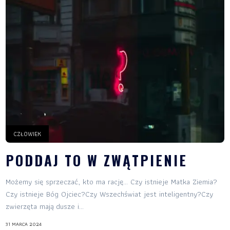
CZŁOWIEK
PODDAJ TO W ZWĄTPIENIE
Możemy się sprzeczać, kto ma rację… Czy istnieje Matka Ziemia?
Czy istnieje Bóg Ojciec?Czy Wszechświat jest inteligentny?Czy
zwierzęta mają dusze i...
31 MARCA 2024