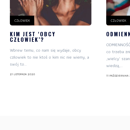
CZŁOWIEK
CZŁOWIEK
KIM JEST 'OBCY
ODMIEN
CZŁOWIEK’?
ODMIENNOŚĆ d
Wbrew temu, co nam się wydaje, obcy
co trzeba zn
człowiek to nie ktoś o kim nic nie wiemy, a
‚wielcy’ sza
swój to...
wiedzą,...
21 LISTOPADA 2020
11 PAŹDZIERNIKA 