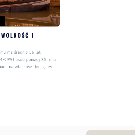
stronie
E
Ważne
 WOLNOŚĆ I
Sklep
mu ma średnio 56 lat.
Książki
4-99%) osób poniżej 35 roku
iada na własność domu, jest...
Newsletter
Kontakt
Zostań
Patronem!