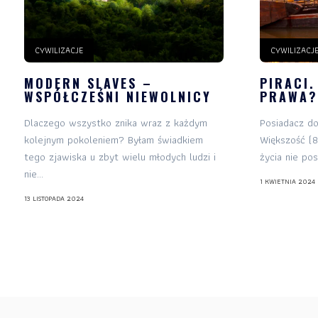
CYWILIZACJE
CYWILIZACJ
MODERN SLAVES –
PIRACI.
WSPÓŁCZEŚNI NIEWOLNICY
PRAWA?
Dlaczego wszystko znika wraz z każdym
Posiadacz do
kolejnym pokoleniem? Byłam świadkiem
Większość (8
tego zjawiska u zbyt wielu młodych ludzi i
życia nie pos
nie...
1 KWIETNIA 2024
13 LISTOPADA 2024