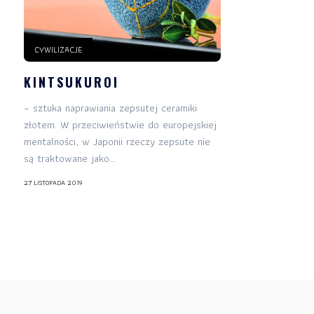
CYWILIZACJE
KINTSUKUROI
– sztuka naprawiania zepsutej ceramiki
złotem. W przeciwieństwie do europejskiej
mentalności, w Japonii rzeczy zepsute nie
są traktowane jako...
27 LISTOPADA 2019