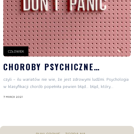
CZŁOWIEK
CHOROBY PSYCHICZNE…
czyli – ilu wariatów nie wie, że jest zdrowymi ludźmi. Psychologia
w klasyfikacji chorób popełniła pewien błąd… błąd, który...
7 MARCA 2021