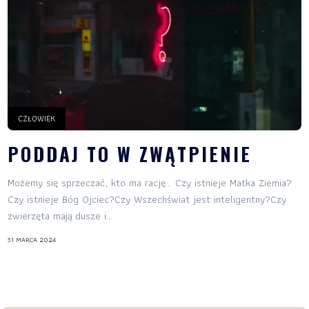
CZŁOWIEK
PODDAJ TO W ZWĄTPIENIE
Możemy się sprzeczać, kto ma rację… Czy istnieje Matka Ziemia?
Czy istnieje Bóg Ojciec?Czy Wszechświat jest inteligentny?Czy
zwierzęta mają dusze i...
31 MARCA 2024