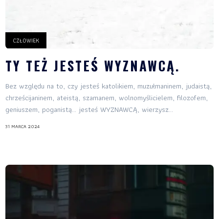
CZŁOWIEK
TY TEŻ JESTEŚ WYZNAWCĄ.
Bez względu na to, czy jesteś katolikiem, muzułmaninem, judaistą,
chrześcijaninem, ateistą, szamanem, wolnomyślicielem, filozofem,
geniuszem, poganistą… jesteś WYZNAWCĄ, wierzysz...
31 MARCA 2024