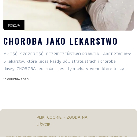
POEZJA
CHOROBA JAKO LEKARSTWO
MIŁOŚĆ, SZCZEROŚĆ, BEZPIECZEŃSTWO,PRAWDA I AKCEPTACJAto
5 lekarstw, które leczą każdy ból, stratę,strach i chorobę
duszy. CHOROBA jednakże… jest tym lekarstwem…które leczy...
18 GRUDNIA 2020
PLIKI COOKIE - ZGODA NA
UŻYCIE
Okazuje się, że jest ich całkiem sporo - aby zapewnić jak najlepsze wrażenia. Zgoda na ich