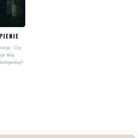
PIENIE
rację… Czy
ieje Bóg
nteligentny?