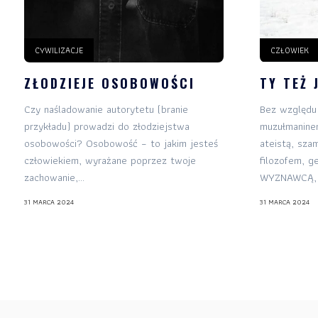
CYWILIZACJE
CZŁOWIEK
ZŁODZIEJE OSOBOWOŚCI
TY TEŻ 
Czy naśladowanie autorytetu (branie
Bez względu 
przykładu) prowadzi do złodziejstwa
muzułmaninem
osobowości? Osobowość – to jakim jesteś
ateistą, sza
człowiekiem, wyrażane poprzez twoje
filozofem, g
zachowanie,...
WYZNAWCĄ, w
31 MARCA 2024
31 MARCA 2024