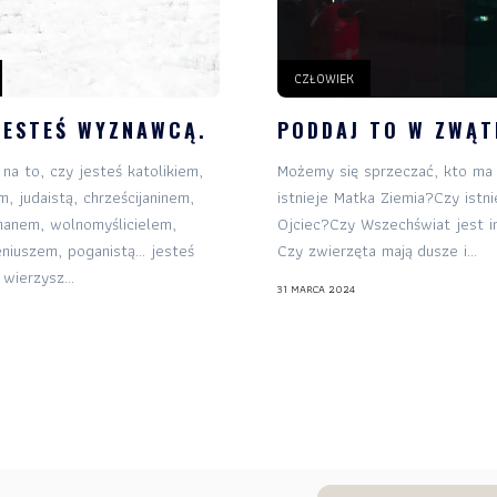
stronie
CZŁOWIEK
Ważne
JESTEŚ WYZNAWCĄ.
PODDAJ TO W ZWĄT
Sklep
na to, czy jesteś katolikiem,
Możemy się sprzeczać, kto ma 
, judaistą, chrześcijaninem,
istnieje Matka Ziemia?Czy istn
Książki
manem, wolnomyślicielem,
Ojciec?Czy Wszechświat jest i
eniuszem, poganistą… jesteś
Czy zwierzęta mają dusze i...
Newsletter
ierzysz...
31 MARCA 2024
Kontakt
Zostań
Patronem!